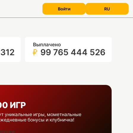
Войти
RU
Выплачено
,312
99 765 444 526
00 ИГР
ут уникальные игры, мометнальные
ежедневные бонусы и клубничка!