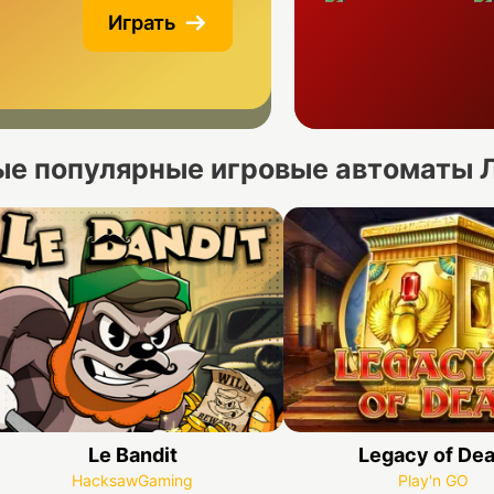
Играть
е популярные игровые автоматы Л
Le Bandit
Legacy of De
HacksawGaming
Play'n GO